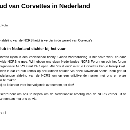
ud van Corvettes in Nederland
afdeling van de NCRS helpt je verder in de wereld van Corvette's.
lub in Nederland dichter bij het vuur
 is een veeleisende hobby. Goede voorbereiding is het halve werk en daar
bben ons eigen Nederlandse NCRS Forum en ook het forum
taat 24/7 open. Alle 'ins & outs' over je Corvettes kan je hierop kwijt.
den is dat ze hun kennis op peil kunnen houden via onze Download Sectie. Kom gerust
Nederlandse afdeling van de NCRS om op een vrijblijvende manier met ons en onze
is te maken.
ij de kalender voor het volgende evenement, tot dan!
esseerd bent om ons te helpen om de Nederlandse afdeling van de NCRS verder uit te
n contact met ons op via:
rs.nl