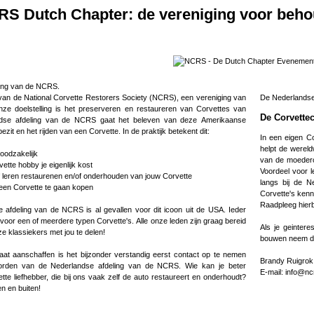
S Dutch Chapter: de vereniging voor beho
ling van de NCRS.
g van de National Corvette Restorers Society (NCRS), een vereniging van
De Nederlandse 
De Corvettec
ezit en het rijden van een Corvette. In de praktijk betekent dit:
In een eigen Corvette rijden
helpt de wereldwijde NCRS je mee. Wij he
noodzakelijk
van de moederorganisatie NCRS s
vette hobby je eigenlijk kost
Voordeel voor le
lf leren restaurenen en/of onderhouden van jouw Corvette
langs bij de 
een Corvette te gaan kopen
Corvette's kenn
Raadpleeg hierb
 afdeling van de NCRS is al gevallen voor dit icoon uit de USA. Ieder
 voor een of meerdere typen Corvette's. Alle onze leden zijn graag bereid
Als je geinter
ze klassiekers met jou te delen!
bouwen neem da
aat aanschaffen is het bijzonder verstandig eerst contact op te nemen
Brandy Ruigrok
 van de Nederlandse afdeling van de NCRS. Wie kan je beter
E-mail: info@nc
te liefhebber, die bij ons vaak zelf de auto restaureert en onderhoudt?
n en buiten!