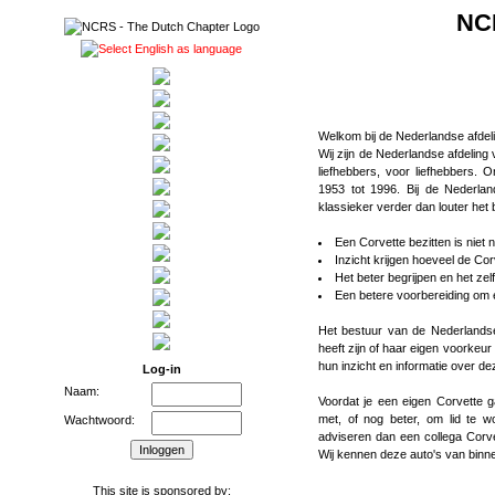
NCR
Welkom bij de Nederlandse afde
Wij zijn de Nederlandse afdelin
liefhebbers, voor liefhebbers. Onze doelstelling is het preserveren en restaureren van Corvettes van
1953 tot 1996. Bij de Nederlandse afdeling van de NCRS gaat het beleven van deze Amerikaanse
klassieker verder dan louter het b
Een Corvette bezitten is niet 
Inzicht krijgen hoeveel de Cor
Het beter begrijpen en het ze
Een betere voorbereiding om 
Het bestuur van de Nederlandse
heeft zijn of haar eigen voorkeur
hun inzicht en informatie over de
Log-in
Naam:
Voordat je een eigen Corvette g
met, of nog beter, om lid te worden
Wachtwoord:
adviseren dan een collega Corvet
Wij kennen deze auto's van binne
This site is sponsored by: