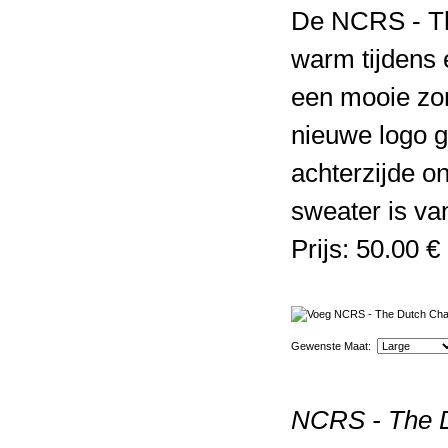
De NCRS - The
warm tijdens 
een mooie zom
nieuwe logo 
achterzijde o
sweater is va
Prijs: 50.00 €
Gewenste Maat:
NCRS - The D