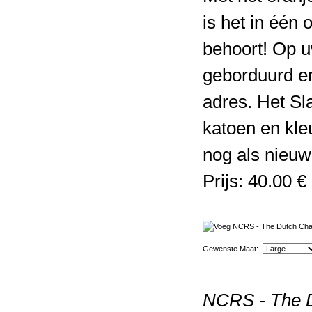
is het in één 
behoort! Op u
geborduurd e
adres. Het Sl
katoen en kle
nog als nieuw 
Prijs: 40.00 €
Gewenste Maat:
NCRS - The D