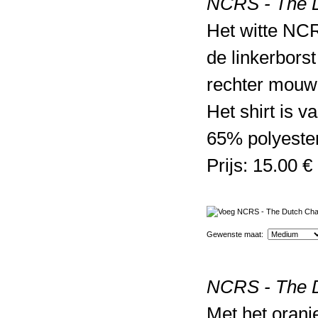
NCRS - The Du
Het witte NCR
de linkerbors
rechter mouw 
Het shirt is 
65% polyeste
Prijs: 15.00 €
Gewenste maat:
NCRS - The Du
Met het oranj