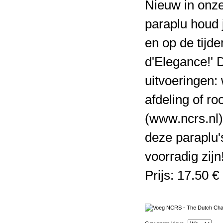
Nieuw in onz
paraplu houd j
en op de tijd
d'Elegance!' D
uitvoeringen:
afdeling of r
(www.ncrs.nl).
deze paraplu'
voorradig zijn!
Prijs: 17.50 €